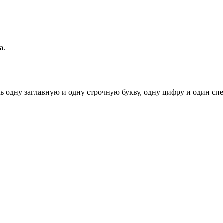
а.
ь одну заглавную и одну строчную букву, одну цифру и один спец