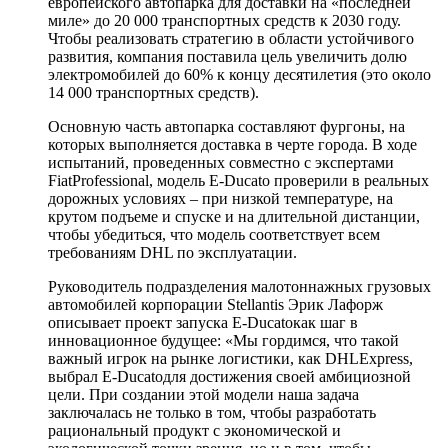
европейского автопарка для доставки на «последней
миле» до 20 000 транспортных средств к 2030 году.
Чтобы реализовать стратегию в области устойчивого
развития, компания поставила цель увеличить долю
электромобилей до 60% к концу десятилетия (это около
14 000 транспортных средств).
Основную часть автопарка составляют фургоны, на
которых выполняется доставка в черте города. В ходе
испытаний, проведенных совместно с экспертами
FiatProfessional, модель E-Ducato проверили в реальных
дорожных условиях – при низкой температуре, на
крутом подъеме и спуске и на длительной дистанции,
чтобы убедиться, что модель соответствует всем
требованиям DHL по эксплуатации.
Руководитель подразделения малотоннажных грузовых
автомобилей корпорации Stellantis Эрик Лафорж
описывает проект запуска E-Ducatoкак шаг в
инновационное будущее: «Мы гордимся, что такой
важный игрок на рынке логистики, как DHLExpress,
выбрал E-Ducatoдля достижения своей амбициозной
цели. При создании этой модели наша задача
заключалась не только в том, чтобы разработать
рациональный продукт с экономической и