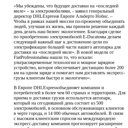
«Мы убеждены, что будущее доставки на «последней
миле» – за электромобилями, - заявил генеральный
директор DHLExpressв Европе Альберто Нобис. –
Чтобы в рамках нашей миссии по-прежнему объединять
людей, улучшая их жизнь, мы приняли решение каждый
день делать наш бизнес экологичнее. Благодаря сделке
по приобретению электромобилей E-Ducatoмы делаем
следующий важный шаг к достижению цели по
электрификации большей части нашего автопарка для
доставки на «последней миле». В новой модели от
FiatProfessionalмы нашли то, что искали:
ультрасовременные технологии и мощное зарядное
устройство, которое обеспечивает дистанцию более 200
км на одном заряде и помогает нам доставлять экспресс-
грузы клиентам быстро и экологично».
В Европе DHLExpressобъединяет компании и
потребителей в более чем 60 странах и территориях. Для
приема и доставки грузов используется автопарк,
который на сегодняшний день состоит из 500
электромобилей, в основном обслуживающих клиентов
в черте города, и 14 000 обычных автомобилей. В связи
с высоким клиентским спросом на международную
экспресс-доставку компания прогнозирует расширение