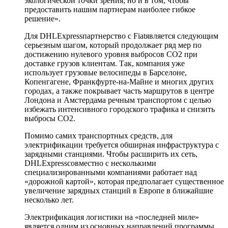
экологической точки зрения, но и в том, чтобы
предоставить нашим партнерам наиболее гибкое
решение».
Для DHLExpressпартнерство с Fiatявляется следующим
серьезным шагом, который продолжает ряд мер по
достижению нулевого уровня выбросов CO2 при
доставке грузов клиентам. Так, компания уже
использует грузовые велосипеды в Барселоне,
Копенгагене, Франкфурте-на-Майне и многих других
городах, а также покрывает часть маршрутов в центре
Лондона и Амстердама речным транспортом с целью
избежать интенсивного городского трафика и снизить
выбросы CO2.
Помимо самих транспортных средств, для
электрификации требуется обширная инфраструктура с
зарядными станциями. Чтобы расширить их сеть,
DHLExpressсовместно с несколькими
специализированными компаниями работает над
«дорожной картой», которая предполагает существенное
увеличение зарядных станций в Европе в ближайшие
несколько лет.
Электрификация логистики на «последней миле»
является одним из основных направлений программы