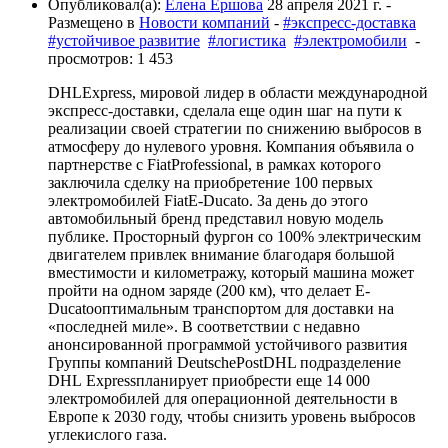
Опубликовал(а):
Елена Ершова
28 апреля 2021 г.
-
Размещено в
Новости компаний
-
#экспресс-доставка
#устойчивое развитие
#логистика
#электромобили
-
просмотров: 1 453
DHLExpress, мировой лидер в области международной
экспресс-доставки, сделала еще один шаг на пути к
реализации своей стратегии по снижению выбросов в
атмосферу до нулевого уровня. Компания объявила о
партнерстве с FiatProfessional, в рамках которого
заключила сделку на приобретение 100 первых
электромобилей FiatE-Ducato. За день до этого
автомобильный бренд представил новую модель
публике. Просторный фургон со 100% электрическим
двигателем привлек внимание благодаря большой
вместимости и километражу, который машина может
пройти на одном заряде (200 км), что делает E-
Ducatoоптимальным транспортом для доставки на
«последней миле». В соответствии с недавно
анонсированной программой устойчивого развития
Группы компаний DeutschePostDHL подразделение
DHL Expressпланирует приобрести еще 14 000
электромобилей для операционной деятельности в
Европе к 2030 году, чтобы снизить уровень выбросов
углекислого газа.