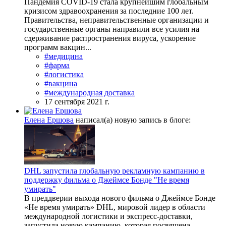
Пандемия COVID-19 стала крупнейшим глобальным
кризисом здравоохранения за последние 100 лет.
Правительства, неправительственные организации и
государственные органы направили все усилия на
сдерживание распространения вируса, ускорение
программ вакцин...
#медицина
#фарма
#логистика
#вакцина
#международная доставка
17 сентября 2021 г.
Елена Ершова
написал(а) новую запись в блоге:
DHL запустила глобальную рекламную кампанию в
поддержку фильма о Джеймсе Бонде "Не время
умирать"
В преддверии выхода нового фильма о Джеймсе Бонде
«Не время умирать» DHL, мировой лидер в области
международной логистики и экспресс-доставки,
запустила новую кампанию, которая посвящена