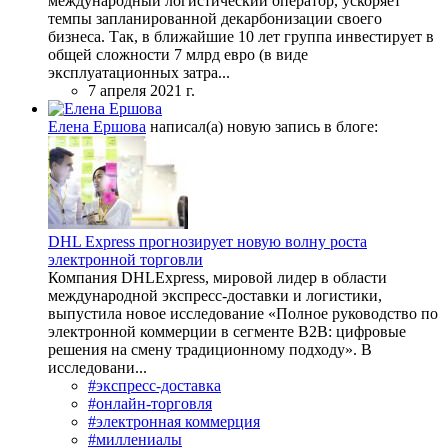
международный логистический оператор, ускоряет
темпы запланированной декарбонизации своего
бизнеса. Так, в ближайшие 10 лет группа инвестирует в
общей сложности 7 млрд евро (в виде
эксплуатационных затра...
7 апреля 2021 г.
Елена Ершова
написал(а) новую запись в блоге:
DHL Express прогнозирует новую волну роста
электронной торговли
Компания DHLExpress, мировой лидер в области
международной экспресс-доставки и логистики,
выпустила новое исследование «Полное руководство по
электронной коммерции в сегменте B2B: цифровые
решения на смену традиционному подходу». В
исследовани...
#экспресс-доставка
#онлайн-торговля
#электронная коммерция
#миллениалы