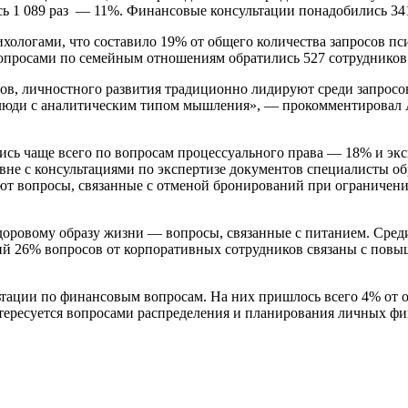
 1 089 раз — 11%. Финансовые консультации понадобились 341 
ихологами, что составило 19% от общего количества запросов п
с вопросами по семейным отношениям обратились 527 сотрудников
в, личностного развития традиционно лидируют среди запросов 
 люди с аналитическим типом мышления», — прокомментировал
ись чаще всего по вопросам процессуального права — 18% и эк
вне с консультациями по экспертизе документов специалисты о
ют вопросы, связанные с отменой бронирований при ограничени
здоровому образу жизни — вопросы, связанные с питанием. Сред
ий 26% вопросов от корпоративных сотрудников связаны с повы
тации по финансовым вопросам. На них пришлось всего 4% от о
ересуется вопросами распределения и планирования личных фи