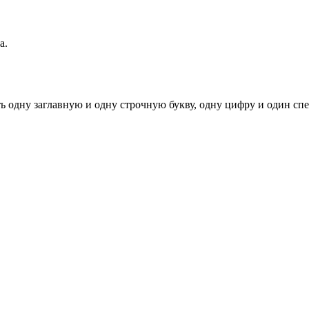
а.
ь одну заглавную и одну строчную букву, одну цифру и один спец