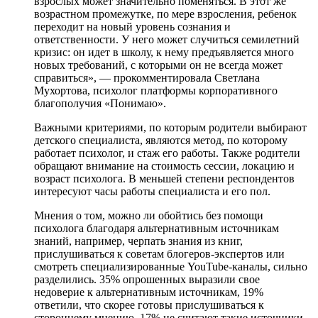
взрослых может значительно поменяться. В этот же
возрастном промежутке, по мере взросления, ребенок
переходит на новый уровень сознания и
ответственности. У него может случиться семилетний
кризис: он идет в школу, к нему предъявляется много
новых требований, с которыми он не всегда может
справиться», — прокомментировала Светлана
Мухортова, психолог платформы корпоративного
благополучия «Понимаю».
Важными критериями, по которым родители выбирают
детского специалиста, являются метод, по которому
работает психолог, и стаж его работы. Также родители
обращают внимание на стоимость сессии, локацию и
возраст психолога. В меньшей степени респондентов
интересуют часы работы специалиста и его пол.
Мнения о том, можно ли обойтись без помощи
психолога благодаря альтернативным источникам
знаний, например, черпать знания из книг,
прислушиваться к советам блогеров-экспертов или
смотреть специализированные YouTube-каналы, сильно
разделились. 35% опрошенных выразили свое
недоверие к альтернативным источникам, 19%
ответили, что скорее готовы прислушиваться к
стороннему мнению, 17% не считают такие источники