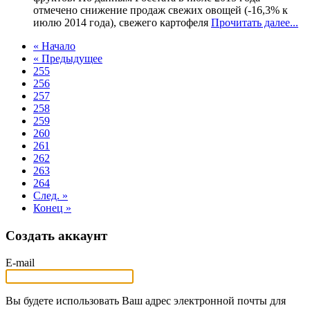
отмечено снижение продаж свежих овощей (-16,3% к
июлю 2014 года), свежего картофеля
Прочитать далее...
« Начало
« Предыдущее
255
256
257
258
259
260
261
262
263
264
След. »
Конец »
Создать аккаунт
E-mail
Вы будете использовать Ваш адрес электронной почты для