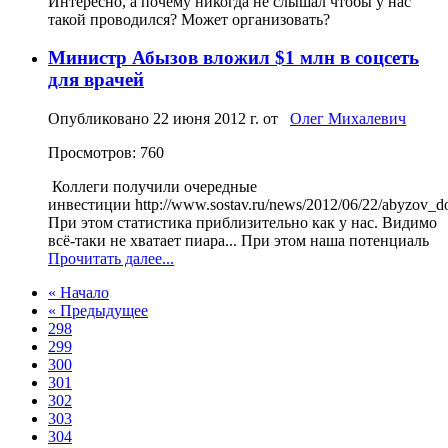
Интересно, а почему никогда не слышал чтобы у нас
такой проводился? Может организовать?
Министр Абызов вложил $1 млн в соцсеть
для врачей
Опубликовано
22 июня 2012 г.
от
Олег Михалевич
Просмотров: 760
Коллеги получили очередные
инвестиции http://www.sostav.ru/news/2012/06/22/abyzov_do
При этом статистика приблизительно как у нас. Видимо
всё-таки не хватает пиара... При этом наша потенциаль
Прочитать далее...
« Начало
« Предыдущее
298
299
300
301
302
303
304