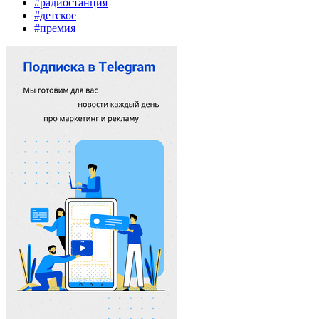
#радиостанция
#детское
#премия