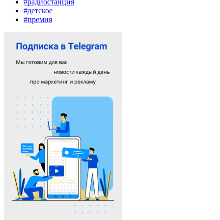
#радиостанция
#детское
#премия