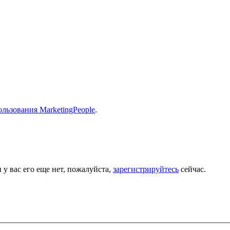
льзования MarketingPeople
.
 у вас его еще нет, пожалуйста,
зарегистрируйтесь
сейчас.