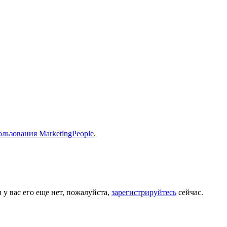
льзования MarketingPeople
.
 у вас его еще нет, пожалуйста,
зарегистрируйтесь
сейчас.