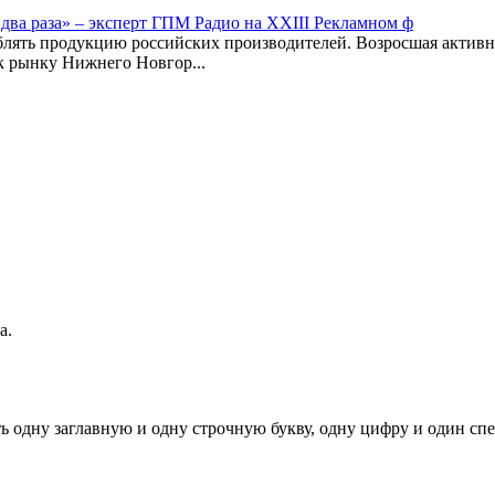
ва раза» – эксперт ГПМ Радио на XXIII Рекламном ф
лять продукцию российских производителей. Возросшая активнос
к рынку Нижнего Новгор...
а.
ь одну заглавную и одну строчную букву, одну цифру и один спец