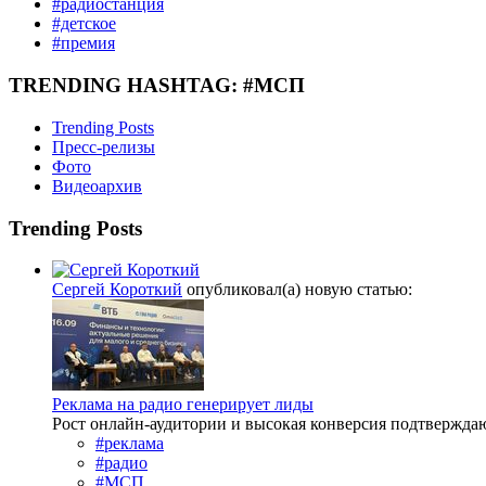
#радиостанция
#детское
#премия
TRENDING HASHTAG: #МСП
Trending Posts
Пресс-релизы
Фото
Видеоархив
Trending Posts
Сергей Короткий
опубликовал(а) новую статью:
Реклама на радио генерирует лиды
Рост онлайн-аудитории и высокая конверсия подтвержда
#реклама
#радио
#МСП