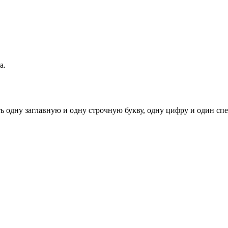
а.
ь одну заглавную и одну строчную букву, одну цифру и один спец