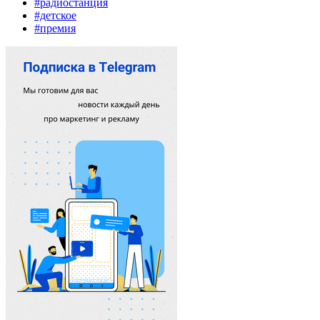
#радиостанция
#детское
#премия