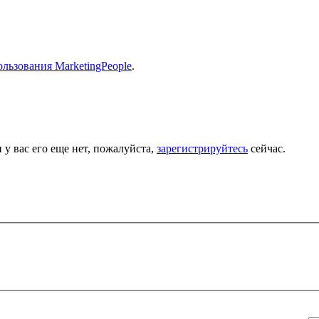
льзования MarketingPeople
.
 у вас его еще нет, пожалуйста,
зарегистрируйтесь
сейчас.