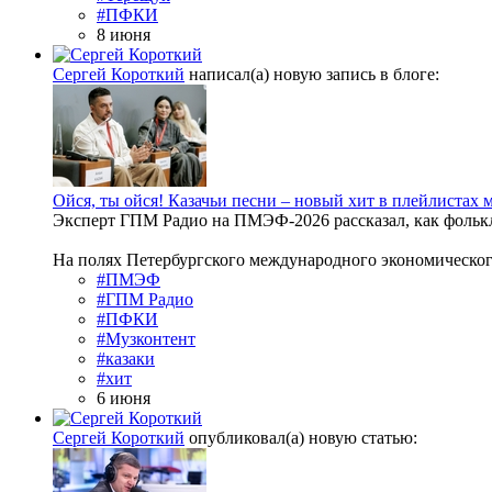
#ПФКИ
8 июня
Сергей Короткий
написал(а) новую запись в блоге:
Ойся, ты ойся! Казачьи песни – новый хит в плейлистах
Эксперт ГПМ Радио на ПМЭФ‑2026 рассказал, как фолькл
На полях Петербургского международного экономическог
#ПМЭФ
#ГПМ Радио
#ПФКИ
#Музконтент
#казаки
#хит
6 июня
Сергей Короткий
опубликовал(а) новую статью: