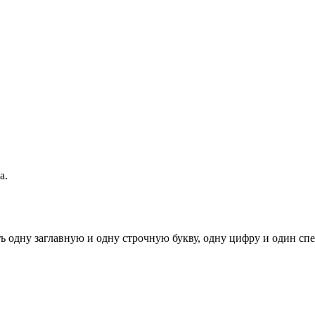
а.
ь одну заглавную и одну строчную букву, одну цифру и один спец