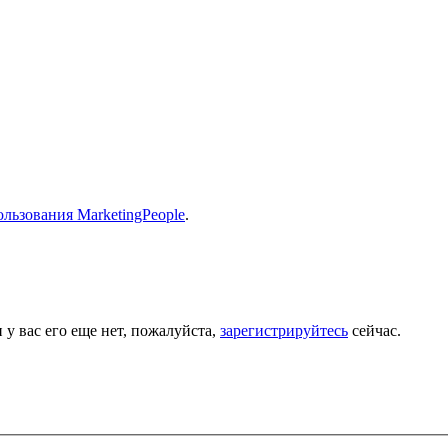
льзования MarketingPeople
.
 у вас его еще нет, пожалуйста,
зарегистрируйтесь
сейчас.