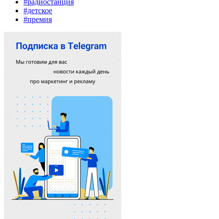
#радиостанция
#детское
#премия