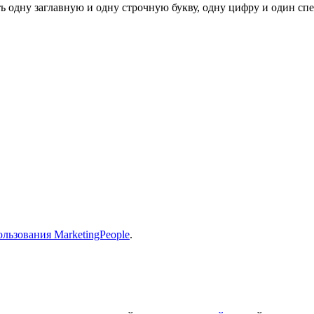
ь одну заглавную и одну строчную букву, одну цифру и один спец
льзования MarketingPeople
.