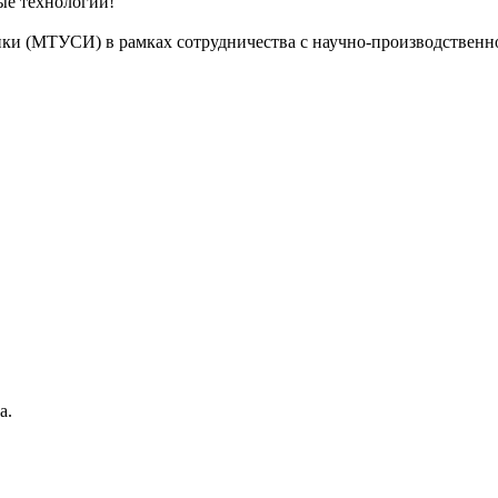
ые технологии!
ики (МТУСИ) в рамках сотрудничества с научно-производствен
а.