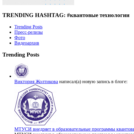
TRENDING HASHTAG: #квантовые технологии
Trending Posts
Пресс-релизы
Фото
Видеоархив
Trending Posts
Виктория Жолтикова
написал(а) новую запись в блоге:
МТУСИ внедряет в образовательные программы квантов