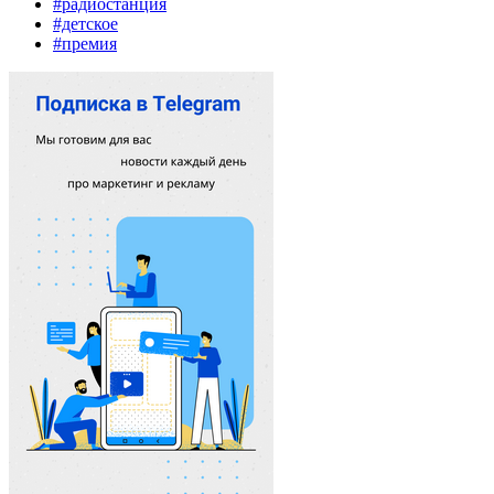
#радиостанция
#детское
#премия