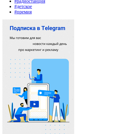
#радиостанция
#детское
#премия