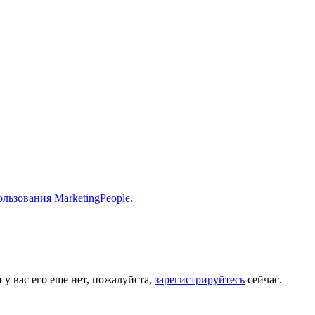
льзования MarketingPeople
.
 у вас его еще нет, пожалуйста,
зарегистрируйтесь
сейчас.