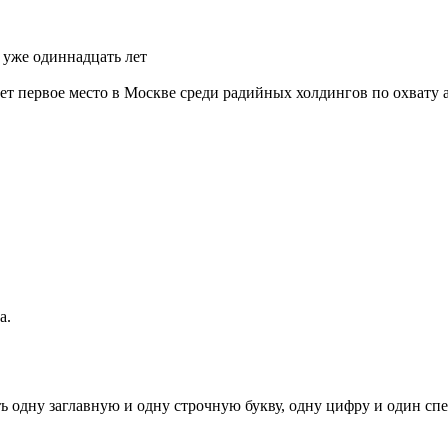
 уже одиннадцать лет
т первое место в Москве среди радийных холдингов по охвату ау
а.
ь одну заглавную и одну строчную букву, одну цифру и один спец