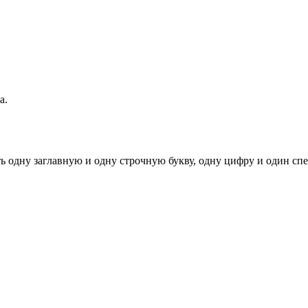
а.
ь одну заглавную и одну строчную букву, одну цифру и один спец