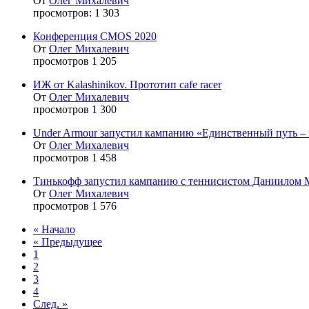
От
Олег Михалевич
просмотров: 1 303
Конференция CMOS 2020
От
Олег Михалевич
просмотров 1 205
ИЖ от Kalashinikov. Прототип cafe racer
От
Олег Михалевич
просмотров 1 300
Under Armour запустил кампанию «Единственный путь – 
От
Олег Михалевич
просмотров 1 458
Тинькофф запустил кампанию с теннисистом Даниилом 
От
Олег Михалевич
просмотров 1 576
« Начало
« Предыдущее
1
2
3
4
След. »