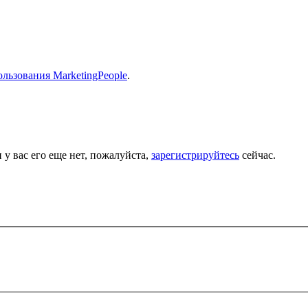
льзования MarketingPeople
.
 у вас его еще нет, пожалуйста,
зарегистрируйтесь
сейчас.