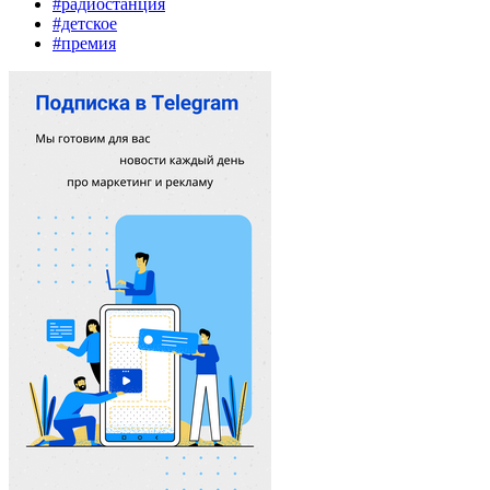
#радиостанция
#детское
#премия