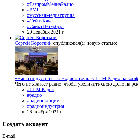
#ГазпромМедиаРадио
#РМГ
#РусскаяМедиагруппа
#СейлзХаус
#СанктПетербург
20 декабря 2021 г.
Сергей Короткий
опубликовал(а) новую статью:
«Наша индустрия – самодостаточна»: ГПМ Радио на кон
Чего не хватает радио, чтобы увеличить свою долю на р
#ГПМ Радио
#радио
#радиостанции
#радиоиндустрия
26 ноября 2021 г.
Создать аккаунт
E-mail