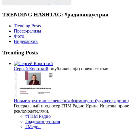
TRENDING HASHTAG: #радиоиндустрия
Trending Posts
Пресс-релизы
Фото
Видеоархив
Trending Posts
Сергей Короткий
опубликовал(а) новую статью:
Новые креативные решения формируют будущее радиоин
Генеральный продюсер ГПМ Радио Ирина Ипатова провел
рекламодателями.
#ГПМ Радио
#радиоиндустрия
#Медиа