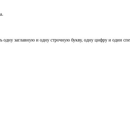
а.
ь одну заглавную и одну строчную букву, одну цифру и один спец