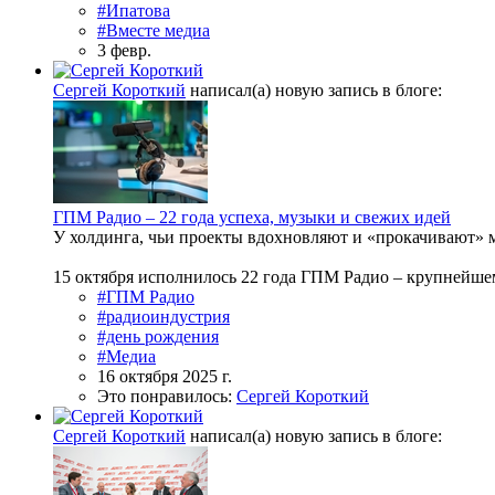
#Ипатова
#Вместе медиа
3 февр.
Сергей Короткий
написал(а) новую запись в блоге:
ГПМ Радио – 22 года успеха, музыки и свежих идей
У холдинга, чьи проекты вдохновляют и «прокачивают» 
15 октября исполнилось 22 года ГПМ Радио – крупнейшем
#ГПМ Радио
#радиоиндустрия
#день рождения
#Медиа
16 октября 2025 г.
Это понравилось:
Сергей Короткий
Сергей Короткий
написал(а) новую запись в блоге: