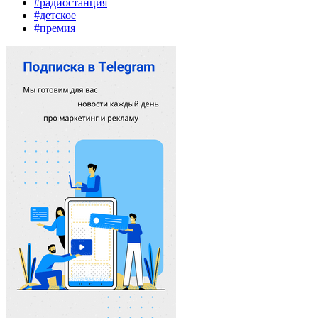
#радиостанция
#детское
#премия