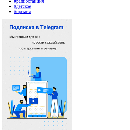
#радиостанция
#детское
#премия