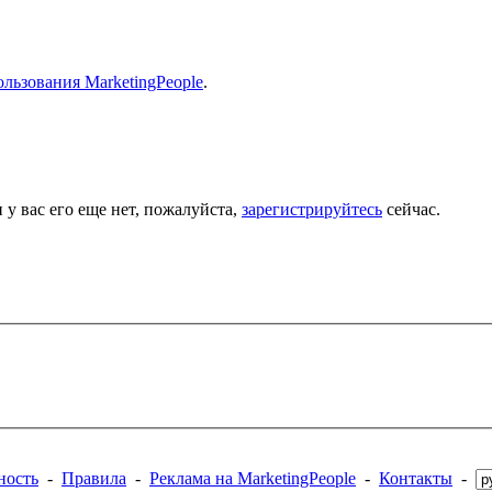
льзования MarketingPeople
.
 у вас его еще нет, пожалуйста,
зарегистрируйтесь
сейчас.
ность
-
Правила
-
Реклама на MarketingPeople
-
Контакты
-