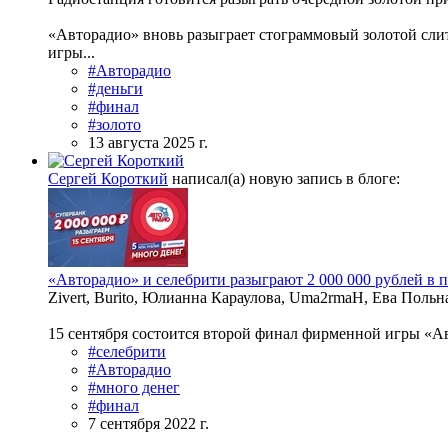
«Авторадио» вновь разыграет стограммовый золотой слит
игры...
#Авторадио
#деньги
#финал
#золото
13 августа 2025 г.
Сергей Короткий
написал(а) новую запись в блоге:
«Авторадио» и селебрити разыграют 2 000 000 рублей в 
Zivert, Burito, Юлианна Караулова, Uma2rmaH, Ева Поль
15 сентября состоится второй финал фирменной игры «Авт
#селебрити
#Авторадио
#много денег
#финал
7 сентября 2022 г.