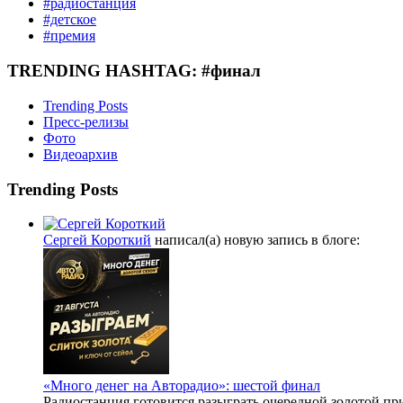
#радиостанция
#детское
#премия
TRENDING HASHTAG: #финал
Trending Posts
Пресс-релизы
Фото
Видеоархив
Trending Posts
Сергей Короткий
написал(а) новую запись в блоге:
«Много денег на Авторадио»: шестой финал
Радиостанция готовится разыграть очередной золотой пр