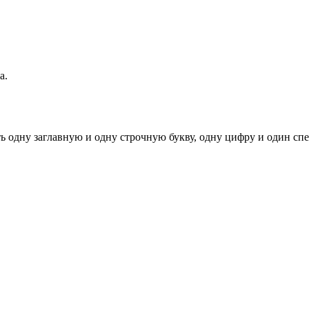
а.
ь одну заглавную и одну строчную букву, одну цифру и один спец