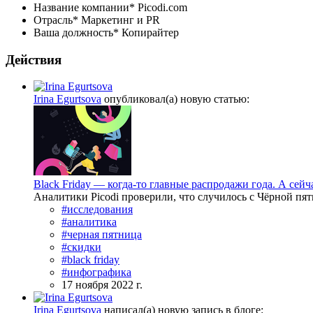
Название компании*
Picodi.com
Отрасль*
Маркетинг и PR
Ваша должность*
Копирайтер
Действия
Irina Egurtsova
опубликовал(а) новую статью:
Black Friday — когда-то главные распродажи года. А сейч
Аналитики Picodi проверили, что случилось с Чёрной пя
#исследования
#аналитика
#черная пятница
#скидки
#black friday
#инфографика
17 ноября 2022 г.
Irina Egurtsova
написал(а) новую запись в блоге: