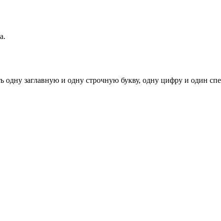
а.
ь одну заглавную и одну строчную букву, одну цифру и один спец