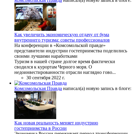
Комсомольская Правда
написал(а) новую запись в блоге:
Как увеличить экономическую отдачу от бума
внутреннего туризма: советы профессионалов
На конференции в «Комсомольской правде»
представители индустрии гостеприимства поделились
своими лучшими наработками
Туризм в нашей стране долгое время фактически
сводился к курортам Черного моря. О
недоинвестированности отрасли наглядно гово...
30 сентября 2022 г.
Комсомольская Правда
написал(а) новую запись в блоге:
Как новая реальность меняет индустрию
гостеприимства в России
Экономика России переживает период трансформации.