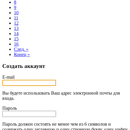
8
9
10
11
12
13
14
15
16
След. »
Конец »
Создать аккаунт
E-mail
Вы будете использовать Ваш адрес электронной почты для
входа.
Пароль
Пароль должен состоять не менее чем из 6 символов и
содержать одну заглавную и одну строчную букву, одну цифру