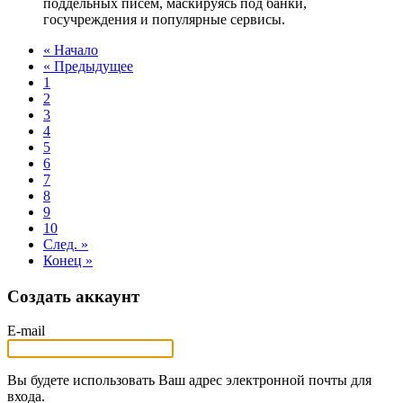
поддельных писем, маскируясь под банки,
госучреждения и популярные сервисы.
« Начало
« Предыдущее
1
2
3
4
5
6
7
8
9
10
След. »
Конец »
Создать аккаунт
E-mail
Вы будете использовать Ваш адрес электронной почты для
входа.