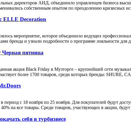
ьных директоров АНД, объединило управленцев бизнеса высшего
бменивались собственным опытом по преодолению кризисных ис
с ELLE Decoration
оялось мероприятие, которое объединило ведущих профессионал
ами бренда и узнали подробности о программе лояльности для ди
т Черная пятница
данная акция Black Friday в Музторге – крупнейшей сети музыка
участвует более 1700 товаров, среди которых бренды: SHURE, CAS
Mr.Doors
в период с 18 ноября по 25 ноября. Для покупателей будут дос
 40% на все товары. Среди товаров, участвующих в акции, будут 
ачать себя в турбизнесе