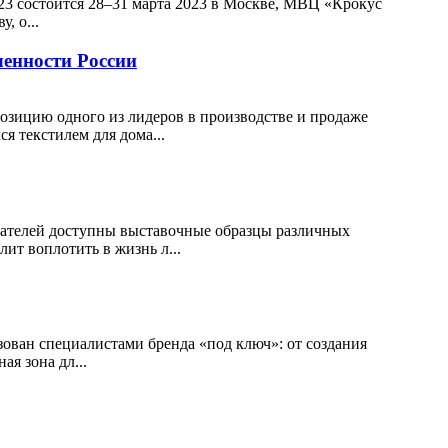
23 состоится 28–31 марта 2023 в Москве, МВЦ «Крокус
, о...
енности России
позицию одного из лидеров в производстве и продаже
я текстилем для дома...
купателей доступны выставочные образцы различных
ит воплотить в жизнь л...
ован специалистами бренда «под ключ»: от создания
я зона дл...