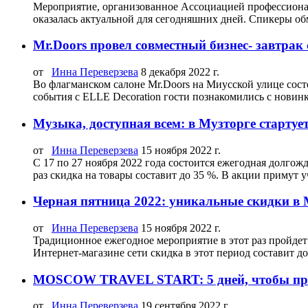
Мероприятие, организованное Ассоциацией профессионал
оказалась актуальной для сегодняшних дней. Спикеры о
Mr.Doors провел совместный бизнес- завтрак 
от
Инна Переверзева
8 декабря 2022 г.
Во флагманском салоне Mr.Doors на Миусской улице сост
события с ELLE Decoration гости познакомились с новинк
Музыка, доступная всем: в Музторге стартуе
от
Инна Переверзева
15 ноября 2022 г.
С 17 по 27 ноября 2022 года состоится ежегодная долгож
раз скидка на товары составит до 35 %. В акции примут 
Черная пятница 2022: уникальные скидки в 
от
Инна Переверзева
15 ноября 2022 г.
Традиционное ежегодное мероприятие в этот раз пройдет 
Интернет-магазине сети скидка в этот период составит до
MOSCOW TRAVEL START: 5 дней, чтобы прок
от
Инна Переверзева
19 сентября 2022 г.