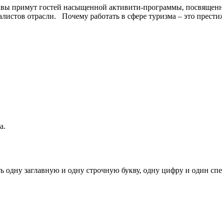
сквы примут гостей насыщенной активити-программы, посвященн
истов отрасли. Почему работать в сфере туризма – это престиж
а.
ь одну заглавную и одну строчную букву, одну цифру и один спец