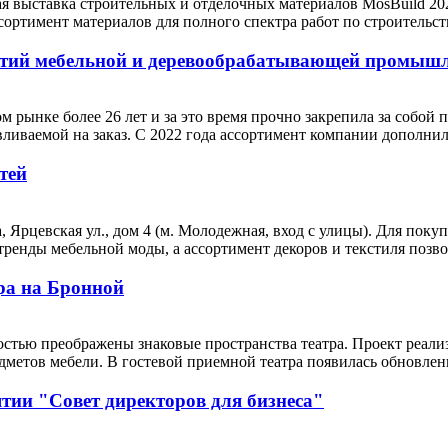
 выставка строительных и отделочных материалов MosBuild 20
ртимент материалов для полного спектра работ по строительству
ятий мебельной и деревообрабатывающей промышл
 рынке более 26 лет и за это время прочно закрепила за собой 
иваемой на заказ. С 2022 года ассортимент компании дополнилс
тей
а, Ярцевская ул., дом 4 (м. Молодежная, вход с улицы). Для по
енды мебельной моды, а ассортимент декоров и текстиля позвол
тра на Бронной
стью преображены знаковые пространства театра. Проект реализ
метов мебели. В гостевой приемной театра появилась обновленна
тии "Совет директоров для бизнеса"