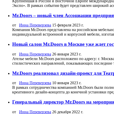
Крупнейшая в России и Восточной Европе международная
Экспо». В рамках события будет представлен широкий ассо
Mr.Doors – новый член Ассоциации предпри
от
Инна Переверзева
15 февраля 2023 г.
Компания Mr.Doors представлена на российском мебельном
индивидуальной встроенной и корпусной мебели, изготавл
Новый салон Mr.Doors в Москве уже ждет гос
от
Инна Переверзева
26 января 2023 г.
Ателье мебели Mr.Doors расположено по адресу: г. Москв
стилистических направлений, показывающих последние тр
Mr.Doors реализовал дизайн-проект для Теа
от
Инна Переверзева
10 января 2023 г.
В рамках сотрудничества компанией Mr.Doors были полно
креативного дизайн-концепта до конечной установки пред
Генеральный директор Mr.Doors на мероприя
от
Инна Переверзева
26 декабря 2022 г.