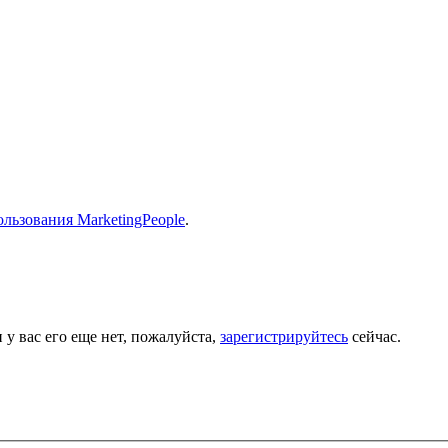
льзования MarketingPeople
.
 у вас его еще нет, пожалуйста,
зарегистрируйтесь
сейчас.