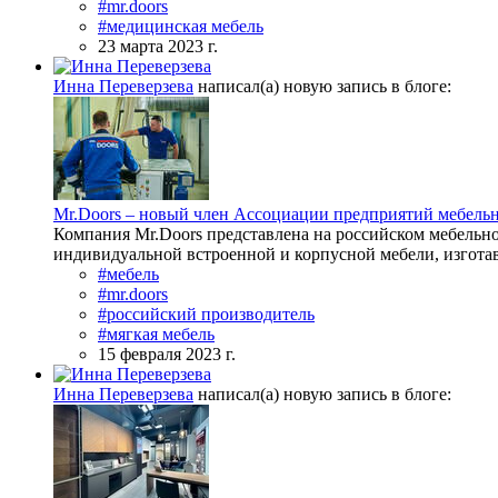
#mr.doors
#медицинская мебель
23 марта 2023 г.
Инна Переверзева
написал(а) новую запись в блоге:
Mr.Doors – новый член Ассоциации предприятий мебел
Компания Mr.Doors представлена на российском мебельном
индивидуальной встроенной и корпусной мебели, изготавли
#мебель
#mr.doors
#российский производитель
#мягкая мебель
15 февраля 2023 г.
Инна Переверзева
написал(а) новую запись в блоге: