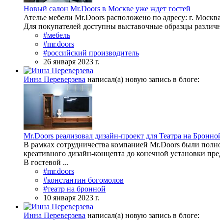
Новый салон Mr.Doors в Москве уже ждет гостей
Ателье мебели Mr.Doors расположено по адресу: г. Москва
Для покупателей доступны выставочные образцы различн
#мебель
#mr.doors
#российский производитель
26 января 2023 г.
Инна Переверзева
написал(а) новую запись в блоге:
Mr.Doors реализовал дизайн-проект для Театра на Бронно
В рамках сотрудничества компанией Mr.Doors были полно
креативного дизайн-концепта до конечной установки пре
В гостевой ...
#mr.doors
#константин богомолов
#театр на бронной
10 января 2023 г.
Инна Переверзева
написал(а) новую запись в блоге: