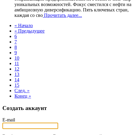
уникальных возможностей. Фокус сместился с нефти на
амбициозную диверсификацию. Пять ключевых стран,
каждая со сво
Прочитать далее...
« Начало
« Предыдущее
6
7
8
9
10
11
12
13
14
15
След. »
Конец »
Создать аккаунт
E-mail