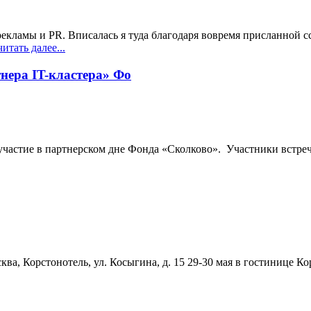
кламы и PR. Вписалась я туда благодаря вовремя присланной сс
итать далее...
тнера IT-кластера» Фо
ла участие в партнерском дне Фонда «Сколково». Участники встр
сква, Корстонотель, ул. Косыгина, д. 15 29-30 мая в гостинице