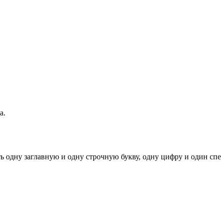
а.
ь одну заглавную и одну строчную букву, одну цифру и один спец