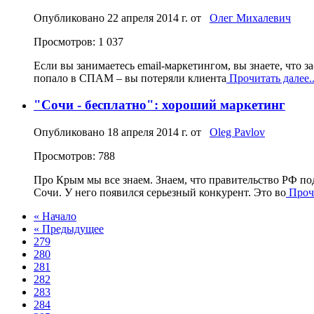
Опубликовано
22 апреля 2014 г.
от
Олег Михалевич
Просмотров: 1 037
Если вы занимаетесь email-маркетингом, вы знаете, что 
попало в СПАМ – вы потеряли клиента
Прочитать далее..
"Сочи - бесплатно": хороший маркетинг
Опубликовано
18 апреля 2014 г.
от
Oleg Pavlov
Просмотров: 788
Про Крым мы все знаем. Знаем, что правительство РФ под
Сочи. У него появился серьезный конкурент. Это во
Прочи
« Начало
« Предыдущее
279
280
281
282
283
284