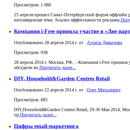
Просмотров: 1 080
25 апреля прошел Санкт-Петербургский форум оффлайн ре
неосвященная тема: Анализ эффективности рекламы
Проч
Компания i-Free приняла участие в «Дне пар
Опубликовано
28 апреля 2014 г.
от
Аэлита Давыдова
Просмотров: 938
28 апреля 2014 г. Москва, РФ. – Компания i-Free приня
обсудили во
Прочитать далее...
DIY, Household&Garden Centres Retail
Опубликовано
22 апреля 2014 г.
от
Олег Михалевич
Просмотров: 885
DIY,Household&Garden Centres Retail, 29-30 Мая 2014, Мо
пр
Прочитать далее...
Цифры email-маркетинга