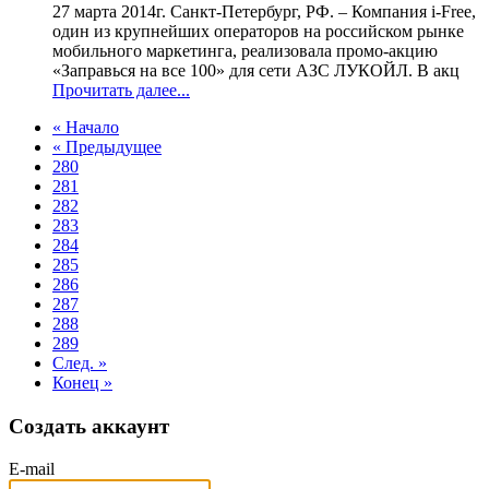
27 марта 2014г. Санкт-Петербург, РФ. – Компания i-Free,
один из крупнейших операторов на российском рынке
мобильного маркетинга, реализовала промо-акцию
«Заправься на все 100» для сети АЗС ЛУКОЙЛ. В акц
Прочитать далее...
« Начало
« Предыдущее
280
281
282
283
284
285
286
287
288
289
След. »
Конец »
Создать аккаунт
E-mail