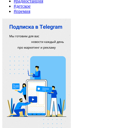
#радиостанция
#детское
#премия