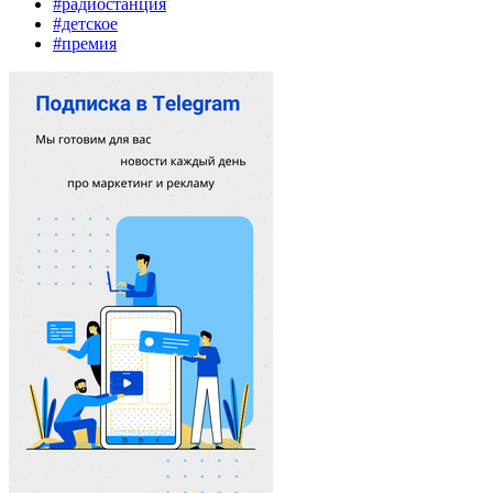
#радиостанция
#детское
#премия