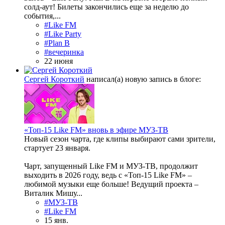
солд‑аут! Билеты закончились еще за неделю до
события,...
#Like FM
#Like Party
#Plan B
#вечеринка
22 июня
Сергей Короткий
написал(а) новую запись в блоге:
«Топ-15 Like FM» вновь в эфире МУЗ-ТВ
Новый сезон чарта, где клипы выбирают сами зрители,
стартует 23 января.
Чарт, запущенный Like FM и МУЗ-ТВ, продолжит
выходить в 2026 году, ведь с «Топ-15 Like FM» –
любимой музыки еще больше! Ведущий проекта –
Виталик Мишу...
#МУЗ-ТВ
#Like FM
15 янв.