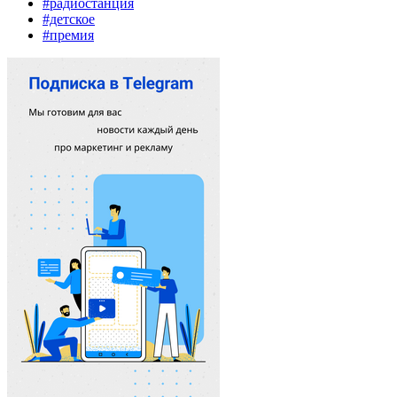
#радиостанция
#детское
#премия