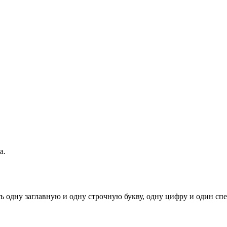
а.
ь одну заглавную и одну строчную букву, одну цифру и один спец