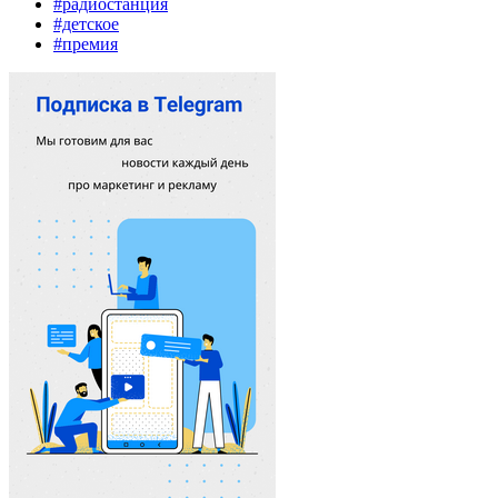
#радиостанция
#детское
#премия