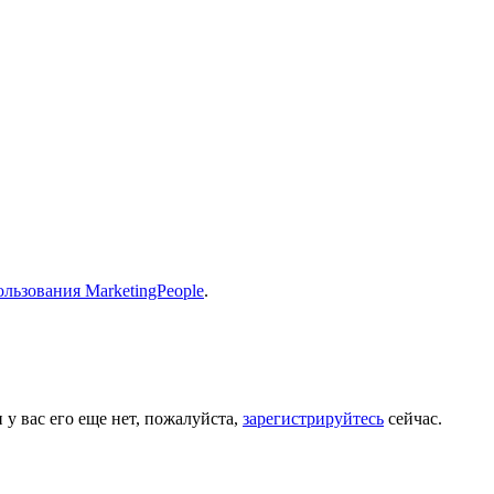
льзования MarketingPeople
.
 у вас его еще нет, пожалуйста,
зарегистрируйтесь
сейчас.