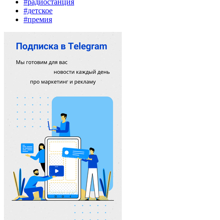
#радиостанция
#детское
#премия