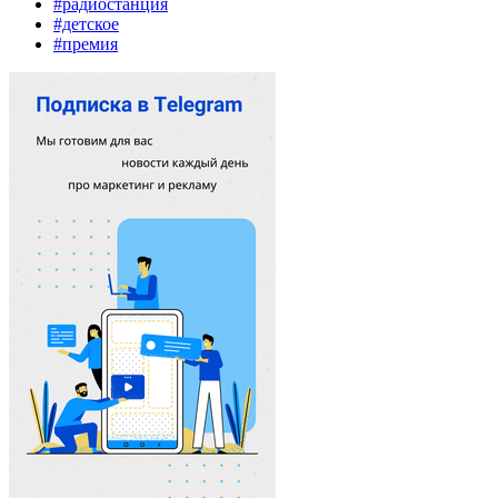
#радиостанция
#детское
#премия