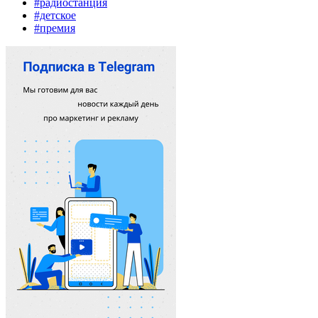
#радиостанция
#детское
#премия