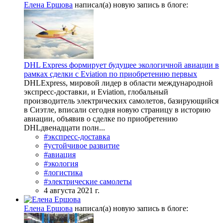
Елена Ершова
написал(а) новую запись в блоге:
DHL Express формирует будущее экологичной авиации в
рамках сделки с Eviation по приобретению первых
DHLExpress, мировой лидер в области международной
экспресс-доставки, и Eviation, глобальный
производитель электрических самолетов, базирующийся
в Сиэтле, вписали сегодня новую страницу в историю
авиации, объявив о сделке по приобретению
DHLдвенадцати полн...
#экспресс-доставка
#устойчивое развитие
#авиация
#экология
#логистика
#электрические самолеты
4 августа 2021 г.
Елена Ершова
написал(а) новую запись в блоге: