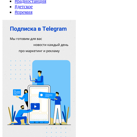
#радиостанция
#детское
#премия