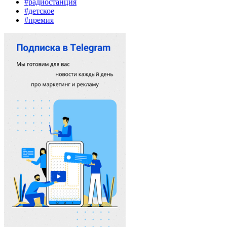
#радиостанция
#детское
#премия