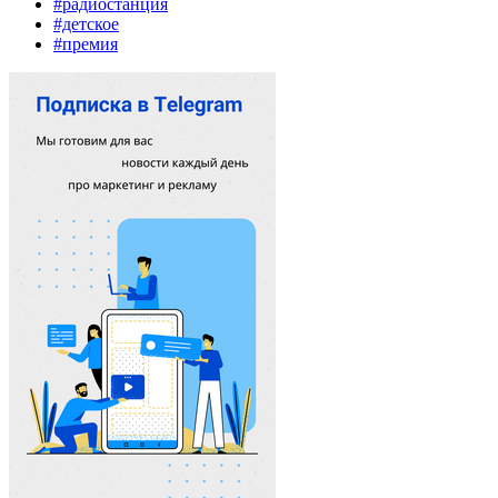
#радиостанция
#детское
#премия