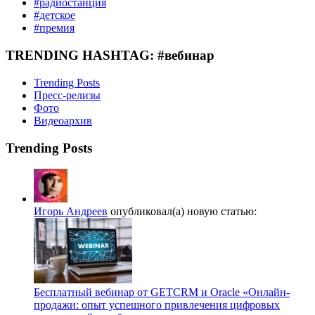
#радиостанция
#детское
#премия
TRENDING HASHTAG: #вебинар
Trending Posts
Пресс-релизы
Фото
Видеоархив
Trending Posts
Игорь Андреев
опубликовал(а) новую статью:
Бесплатный вебинар от GETCRM и Oracle «Онлайн-
продажи: опыт успешного привлечения цифровых