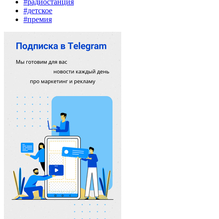
#радиостанция
#детское
#премия