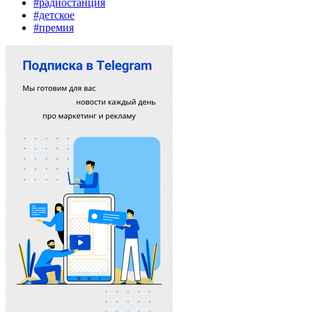
#радиостанция
#детское
#премия