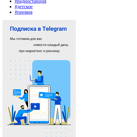
#радиостанция
#детское
#премия