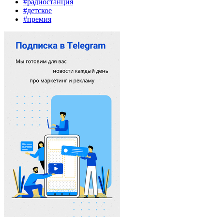
#радиостанция
#детское
#премия