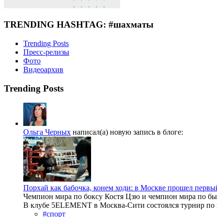
TRENDING HASHTAG: #шахматы
Trending Posts
Пресс-релизы
Фото
Видеоархив
Trending Posts
Ольга Черных
написал(а) новую запись в блоге:
Порхай как бабочка, конем ходи: в Москве прошел первы
Чемпион мира по боксу Костя Цзю и чемпион мира по б
В клубе 5ELEMENT в Москва-Сити состоялся турнир по ша
#спорт