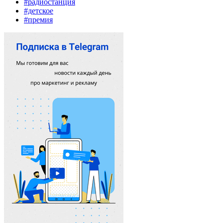
#радиостанция
#детское
#премия