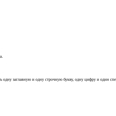
а.
ь одну заглавную и одну строчную букву, одну цифру и один спец