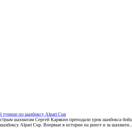
й турнир по шахбоксу Alpari Cup
ыстрым шахматам Сергей Карякин преподали урок шахбокса бой
хбоксу Alpari Cup. Впервые в истории на ринге и за шахматн..