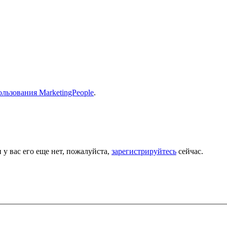
льзования MarketingPeople
.
 у вас его еще нет, пожалуйста,
зарегистрируйтесь
сейчас.