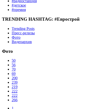
#радиостанция
#детское
#премия
TRENDING HASHTAG: #Еврострой
Trending Posts
Пресс-релизы
Фото
Видеоархив
Фото
50
56
70
69
200
239
219
222
222
266
1