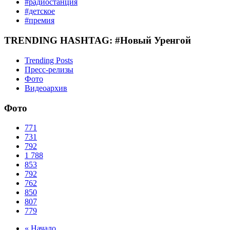
#радиостанция
#детское
#премия
TRENDING HASHTAG: #Новый Уренгой
Trending Posts
Пресс-релизы
Фото
Видеоархив
Фото
771
731
792
1
788
853
792
762
850
807
779
« Начало