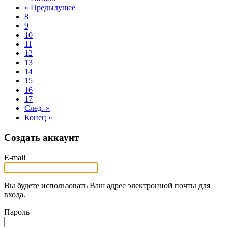
« Предыдущее
8
9
10
11
12
13
14
15
16
17
След. »
Конец »
Создать аккаунт
E-mail
Вы будете использовать Ваш адрес электронной почты для
входа.
Пароль