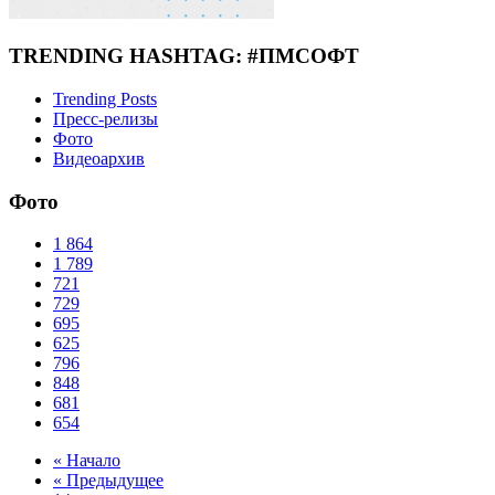
TRENDING HASHTAG: #ПМСОФТ
Trending Posts
Пресс-релизы
Фото
Видеоархив
Фото
1
864
1
789
721
729
695
625
796
848
681
654
« Начало
« Предыдущее