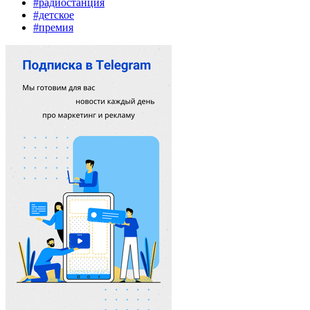
#радиостанция
#детское
#премия