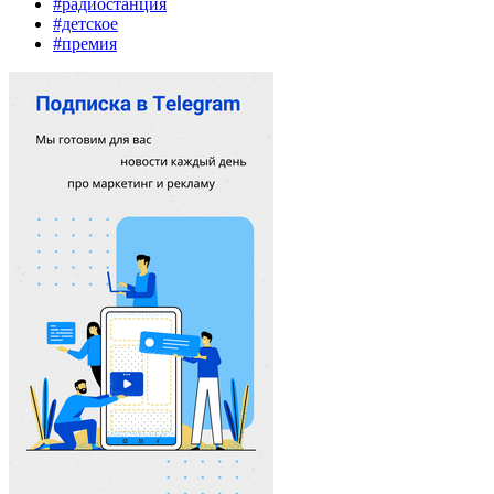
#радиостанция
#детское
#премия