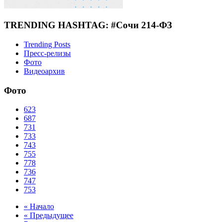
TRENDING HASHTAG: #Сочи 214-ФЗ
Trending Posts
Пресс-релизы
Фото
Видеоархив
Фото
623
687
731
733
743
755
778
736
747
753
« Начало
« Предыдущее