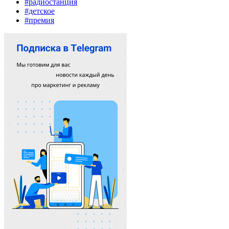
#радиостанция
#детское
#премия