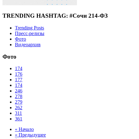
TRENDING HASHTAG: #Сочи 214-ФЗ
Trending Posts
Пресс-релизы
Фото
Видеоархив
Фото
174
176
177
174
246
278
279
262
311
361
« Начало
« Предыдущее