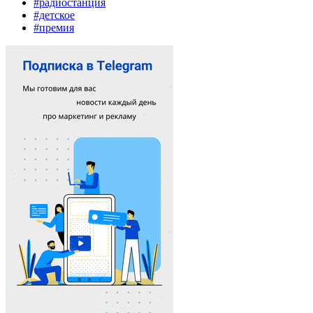
#радиостанция
#детское
#премия